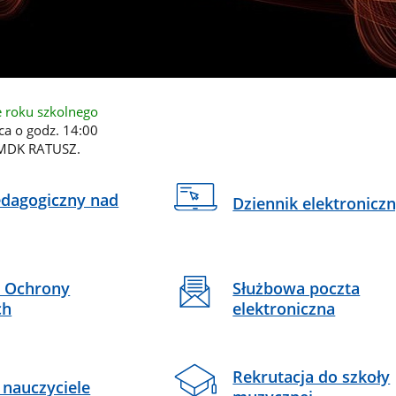
e roku szkolnego
ca o godz. 14:00
 MDK RATUSZ.
dagogiczny nad
Dziennik elektronicz
y Ochrony
Służbowa poczta
ch
elektroniczna
Rekrutacja do szkoły
 nauczyciele