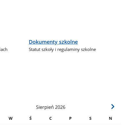
Dokumenty szkolne
lach
Statut szkoły i regulaminy szkolne
Sierpień
2026
W
Ś
C
P
S
N