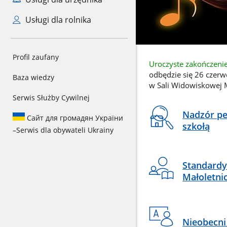
Usługi dla rolnika
CSS
Profil zaufany
Banner
Uroczyste zakończeni
do
reklamowy
odbędzie się 26 czerw
sekcji
Baza wiedzy
w Sali Widowiskowej
Banner
Serwis Służby Cywilnej
Na
Nadzór pe
Сайт для громадян України
skróty
szkołą
–
Serwis dla obywateli Ukrainy
Standard
Małoletni
Nieobecni