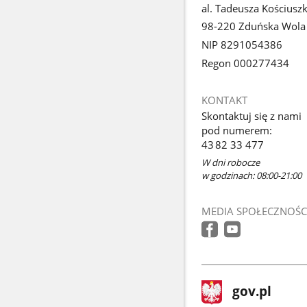
al. Tadeusza Kościuszk
98-220 Zduńska Wola
NIP 8291054386
Regon 000277434
KONTAKT
Skontaktuj się z nami
pod numerem:
43 82 33 477
W dni robocze
w godzinach: 08:00-21:00
MEDIA SPOŁECZNOŚC
stopka
Strona
gov.pl
gov.pl