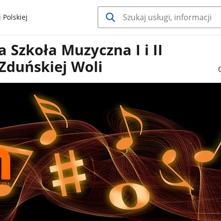
 Polskiej
Szkoła Muzyczna I i II
Zduńskiej Woli