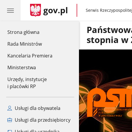
gov.pl
gov.pl
Serwis Rzeczypospolitej
Państwowa 
gov.pl
Strona główna
stopnia w 
Rada Ministrów
Kancelaria Premiera
Ministerstwa
Urzędy, instytucje
i placówki RP
Usługi dla obywatela
Usługi dla przedsiębiorcy
Usługi dla urzędnika